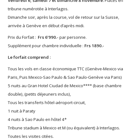
Vendredi 6, samedi 7 et dimanche 8 novembre:
Places en
tribune numérotée à Interlagos.
Dimanche soir, après la course, vol de retour sur la Suisse,
arrivée à Genève en début d’après midi.
Prix du Forfait :
Frs 6’990.-
par personne.
Supplément pour chambre individuelle :
Frs 1890.-
Le forfait comprend :
Tous les vols en classe économique TTC (Genève-Mexico via
Paris, Puis Mexico-Sao Paulo & Sao Paulo-Genève via Paris)
5 nuits au Gran Hotel Ciudad de Mexico**** (base chambre
double), (petits déjeuners inclus),
Tous les transferts hôtel-aéroport-circuit,
1 nuit à Paraty
4 nuits à Sao Paulo en hôtel 4*
Tribune stadium à Mexico et M (ou équivalent) à Interlagos.
Toutes les visites citées.